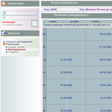
Выбор преподавателя
Авторизация
Подр.:[
БАК
]
Каф.:[
Истории России до нач
Расписание преподaвателя: []
ноябрь
декабрь
январь
Активация
Установить пароль
Период индикации изменений расписания от текущей даты за
Факультет
Пн
06.04.2026
Нагрузка преподавателя
Расписание
Академ. группы
Вт
07.04.2026
Преподaвателя
Студента
Ср
01.04.2026
08.04.2026
Чт
02.04.2026
09.04.2026
Пт
03.04.2026
10.04.2026
Сб
04.04.2026
11.04.2026
Вс
05.04.2026
12.04.2026