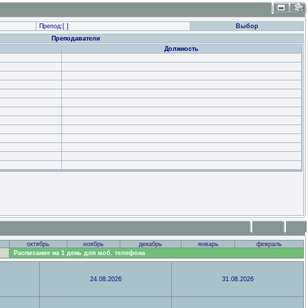
Препод:[
]
Выбор
Преподаватели
Должность
октябрь
ноябрь
декабрь
январь
февраль
Расписание на 1 день для моб. телефона
24.08.2026
31.08.2026