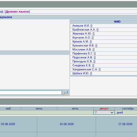
ф.:[
Древних языков
]
культета
ФИО
Аникьев И.И. []
Брайловская А.А. []
Живлова Н.Ю. []
Корчагин А.О. []
Крюков А.М. []
Кувшинская И.В. []
Мосолкин А.В. []
Парфенова Е.Г. []
Подосинов А.В. []
Приходько Е.В. []
Снедкова Е.В. []
Хандажинская С.А. []
Шабага И.Ю. []
май
июнь
июль
август
сентябрь
дней
03.08.2026
10.08.2026
17.08.2026