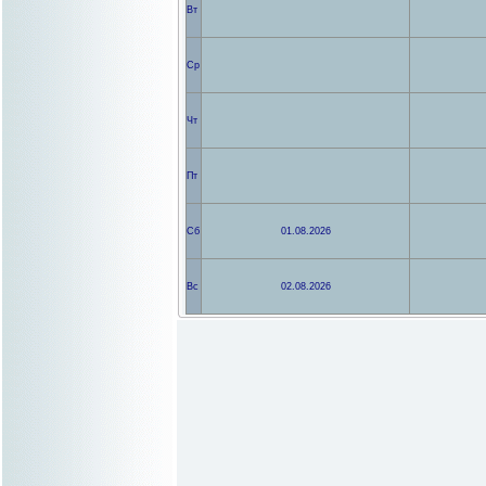
Биологический ф-т
Вт
Высшая школа телевидения
Институт стран Азии и Африки
Социологический ф-т
Ф-т государственного управления
Ф-т журналистики
Ср
Ф-т иностранных языков и регио...
Ф-т мировой политики
Ф-т политологии
Ф-т психологии
Филологический ф-т
Чт
Экономический ф-т
Юридический ф-т
Кафедра русского языка как ино...
Кафедра физвоспитания
Кафедра гуманитарных специальн...
Пт
преподаватели БАКАЛАВРИАТА из ...
Сб
01.08.2026
Вс
02.08.2026